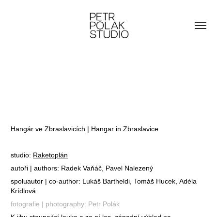
Hangár ve Zbraslavicích | Hangar in Zbraslavice
studio:
Raketoplán
autoři | authors: Radek Vaňáč, Pavel Nalezený
spoluautor | co-author: Lukáš Bartheldi, Tomáš Hucek, Adéla
Krídlová
fotografie | photography: Petr Polák