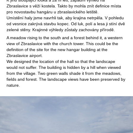
K jihu stoupající louka a za ní les, západní výhled na
Zbraslavice s věží kostela. Takto by mohla znít definice místa
pro novostavbu hangáru u zbraslavického letiště.
Umístění haly jsme navrhli tak, aby krajina netrpěla. V pohledu
od vesnice zakrývá stavbu kopec. Od luk, polí a lesa ji stíní dvě
zelené stěny. Krajinné výhledy zůstaly zachovány přírodě.
A meadow rising to the south and a forest behind it, a western
view of Zbraslavice with the church tower. This could be the
definition of the site for the new hangar building at the
Zbraslavice airport.
We designed the location of the hall so that the landscape
would not suffer. The building is hidden by a hill when viewed
from the village. Two green walls shade it from the meadows,
fields and forest. The landscape views have been preserved by
nature.