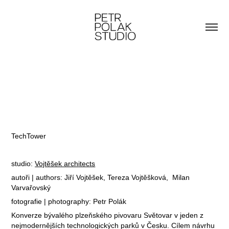
TechTower
studio:
Vojtěšek arch
itects
autoři | authors: Jiří Vojtěšek, Tereza Vojtěšková, Milan
Varvařovský
fotografie | photography: Petr Polák
Konverze bývalého plzeňského pivovaru Světovar v jeden z
nejmodernějších technologických parků v Česku.
Cílem návrhu